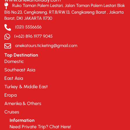
Ruko Taman Palem Lestari, Jalan Taman Palem Lestari Blok
B16 No.23, Cengkareng, RT.8/RW.13, Cengkareng Barat , Jakarta
Barat, DKI JAKARTA 11730
(021) 5556656
(+62) 896 1977 9045
anekatours.ticketing@gmail.com
Top Destination
Domestic
Southeast Asia
East Asia
Turkey & Middle East
Eropa
Amerika & Others
Cruises
Information
Need Private Trip? Chat Here!