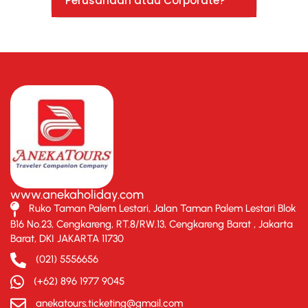
Perusahaan atau Corporate?
www.anekaholiday.com
Ruko Taman Palem Lestari, Jalan Taman Palem Lestari Blok
B16 No.23, Cengkareng, RT.8/RW.13, Cengkareng Barat , Jakarta
Barat, DKI JAKARTA 11730
(021) 5556656
(+62) 896 1977 9045
anekatours.ticketing@gmail.com