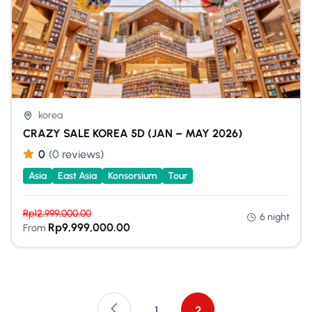
korea
CRAZY SALE KOREA 5D (JAN – MAY 2026)
0
(0 reviews)
Asia
East Asia
Konsorsium
Tour
Rp
12,999,000.00
6 night
Rp
9,999,000.00
From
1
2