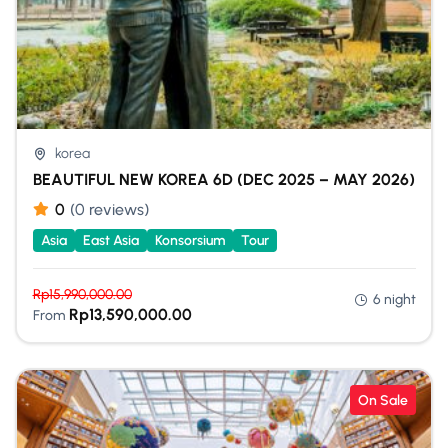
korea
BEAUTIFUL NEW KOREA 6D (DEC 2025 – MAY 2026)
0
(0 reviews)
Asia
East Asia
Konsorsium
Tour
Rp
15,990,000.00
6 night
Rp
13,590,000.00
From
On Sale