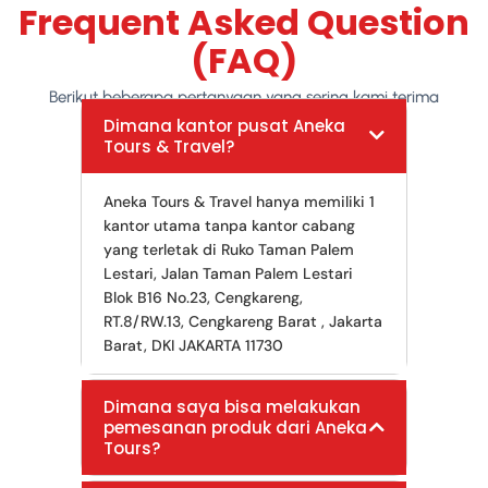
Frequent Asked Question
(FAQ)
Berikut beberapa pertanyaan yang sering kami terima
Dimana kantor pusat Aneka
Tours & Travel?
Aneka Tours & Travel hanya memiliki 1
kantor utama tanpa kantor cabang
yang terletak di Ruko Taman Palem
Lestari, Jalan Taman Palem Lestari
Blok B16 No.23, Cengkareng,
RT.8/RW.13, Cengkareng Barat , Jakarta
Barat, DKI JAKARTA 11730
Dimana saya bisa melakukan
pemesanan produk dari Aneka
Tours?