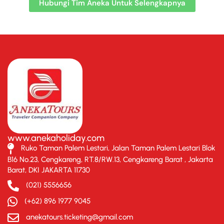
Hubungi Tim Aneka Untuk Selengkapnya
www.anekaholiday.com
Ruko Taman Palem Lestari, Jalan Taman Palem Lestari Blok
B16 No.23, Cengkareng, RT.8/RW.13, Cengkareng Barat , Jakarta
Barat, DKI JAKARTA 11730
(021) 5556656
(+62) 896 1977 9045
anekatours.ticketing@gmail.com