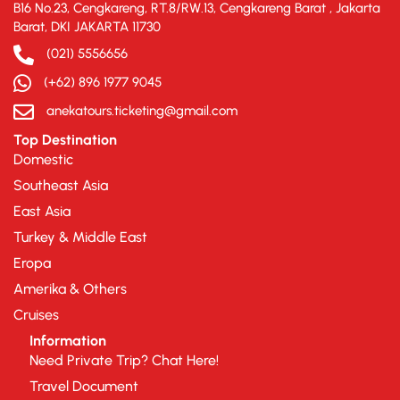
B16 No.23, Cengkareng, RT.8/RW.13, Cengkareng Barat , Jakarta
Barat, DKI JAKARTA 11730
(021) 5556656
(+62) 896 1977 9045
anekatours.ticketing@gmail.com
Top Destination
Domestic
Southeast Asia
East Asia
Turkey & Middle East
Eropa
Amerika & Others
Cruises
Information
Need Private Trip? Chat Here!
Travel Document