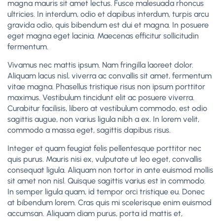
magna mauris sit amet lectus. Fusce malesuada rhoncus
ultricies. In interdum, odio et dapibus interdum, turpis arcu
gravida odio, quis bibendum est dui et magna. In posuere
eget magna eget lacinia. Maecenas efficitur sollicitudin
fermentum.
Vivamus nec mattis ipsum. Nam fringilla laoreet dolor.
Aliquam lacus nisl, viverra ac convallis sit amet, fermentum
vitae magna. Phasellus tristique risus non ipsum porttitor
maximus. Vestibulum tincidunt elit ac posuere viverra.
Curabitur facilisis, libero at vestibulum commodo, est odio
sagittis augue, non varius ligula nibh a ex. In lorem velit,
commodo a massa eget, sagittis dapibus risus.
Integer et quam feugiat felis pellentesque porttitor nec
quis purus. Mauris nisi ex, vulputate ut leo eget, convallis
consequat ligula. Aliquam non tortor in ante euismod mollis
sit amet non nisl. Quisque sagittis varius est in commodo.
In semper ligula quam, id tempor orci tristique eu. Donec
at bibendum lorem. Cras quis mi scelerisque enim euismod
accumsan. Aliquam diam purus, porta id mattis et,