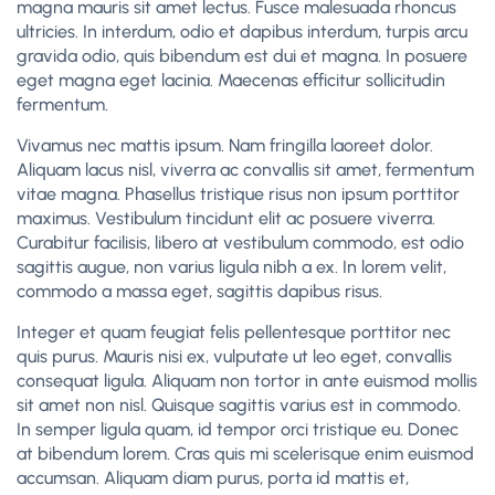
magna mauris sit amet lectus. Fusce malesuada rhoncus
ultricies. In interdum, odio et dapibus interdum, turpis arcu
gravida odio, quis bibendum est dui et magna. In posuere
eget magna eget lacinia. Maecenas efficitur sollicitudin
fermentum.
Vivamus nec mattis ipsum. Nam fringilla laoreet dolor.
Aliquam lacus nisl, viverra ac convallis sit amet, fermentum
vitae magna. Phasellus tristique risus non ipsum porttitor
maximus. Vestibulum tincidunt elit ac posuere viverra.
Curabitur facilisis, libero at vestibulum commodo, est odio
sagittis augue, non varius ligula nibh a ex. In lorem velit,
commodo a massa eget, sagittis dapibus risus.
Integer et quam feugiat felis pellentesque porttitor nec
quis purus. Mauris nisi ex, vulputate ut leo eget, convallis
consequat ligula. Aliquam non tortor in ante euismod mollis
sit amet non nisl. Quisque sagittis varius est in commodo.
In semper ligula quam, id tempor orci tristique eu. Donec
at bibendum lorem. Cras quis mi scelerisque enim euismod
accumsan. Aliquam diam purus, porta id mattis et,