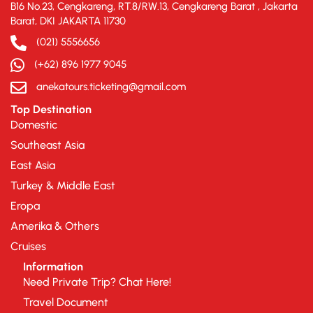
B16 No.23, Cengkareng, RT.8/RW.13, Cengkareng Barat , Jakarta
Barat, DKI JAKARTA 11730
(021) 5556656
(+62) 896 1977 9045
anekatours.ticketing@gmail.com
Top Destination
Domestic
Southeast Asia
East Asia
Turkey & Middle East
Eropa
Amerika & Others
Cruises
Information
Need Private Trip? Chat Here!
Travel Document